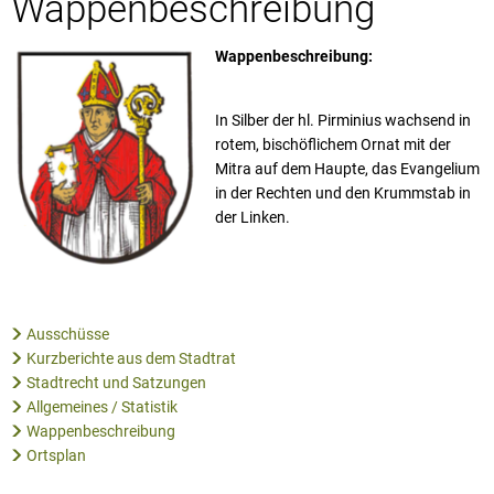
Wappenbeschreibung
Großbunden
Räte und Au
Baustellen und Verkehr
Großsteinha
Ortsrecht/Sa
Wappenbeschreibung:
Hornbach
Haushaltsplä
Käshofen
Breitbandver
In Silber der hl. Pirminius wachsend in
rotem, bischöflichem Ornat mit der
Kleinbunden
Bauen und 
Mitra auf dem Haupte, das Evangelium
Kleinsteinha
Kommunaler 
in der Rechten und den Krummstab in
der Linken.
Mauschbach
Bestandsplä
Riedelberg
Kommunale 
Rosenkopf
Walshausen
Ausschüsse
Kurzberichte aus dem Stadtrat
Wiesbach
Stadtrecht und Satzungen
Allgemeines / Statistik
Wappenbeschreibung
Ortsplan