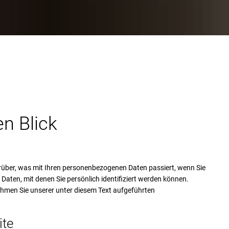
amping
Großb
Räte 
Großs
Ortsr
Hornb
Hausha
Trauort Verwaltungsgebäude
Käsho
Breitb
Trauort Hornbach
Klein
Bauen
Kleins
Kommu
Mausc
Besta
en Blick
Riedel
Kommu
Rosen
Walsh
rüber, was mit Ihren personenbezogenen Daten passiert, wenn Sie
aten, mit denen Sie persönlich identifiziert werden können.
Wiesb
men Sie unserer unter diesem Text aufgeführten
ite