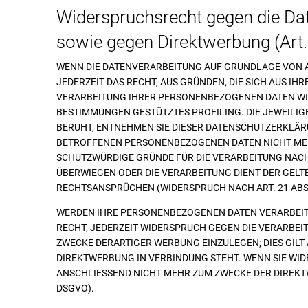
Widerspruchsrecht gegen die Da
sowie gegen Direktwerbung (Art
WENN DIE DATENVERARBEITUNG AUF GRUNDLAGE VON ART.
JEDERZEIT DAS RECHT, AUS GRÜNDEN, DIE SICH AUS IH
VERARBEITUNG IHRER PERSONENBEZOGENEN DATEN WIDE
BESTIMMUNGEN GESTÜTZTES PROFILING. DIE JEWEILI
BERUHT, ENTNEHMEN SIE DIESER DATENSCHUTZERKLÄRU
BETROFFENEN PERSONENBEZOGENEN DATEN NICHT MEHR
SCHUTZWÜRDIGE GRÜNDE FÜR DIE VERARBEITUNG NACHW
ÜBERWIEGEN ODER DIE VERARBEITUNG DIENT DER GEL
RECHTSANSPRÜCHEN (WIDERSPRUCH NACH ART. 21 ABS.
WERDEN IHRE PERSONENBEZOGENEN DATEN VERARBEITE
RECHT, JEDERZEIT WIDERSPRUCH GEGEN DIE VERARBE
ZWECKE DERARTIGER WERBUNG EINZULEGEN; DIES GILT 
DIREKTWERBUNG IN VERBINDUNG STEHT. WENN SIE W
ANSCHLIESSEND NICHT MEHR ZUM ZWECKE DER DIREKT
DSGVO).