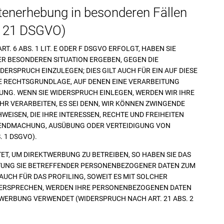
tenerhebung in besonderen Fällen
. 21 DSGVO)
 6 ABS. 1 LIT. E ODER F DSGVO ERFOLGT, HABEN SIE
RER BESONDEREN SITUATION ERGEBEN, GEGEN DIE
RSPRUCH EINZULEGEN; DIES GILT AUCH FÜR EIN AUF DIESE
GE RECHTSGRUNDLAGE, AUF DENEN EINE VERARBEITUNG
NG. WENN SIE WIDERSPRUCH EINLEGEN, WERDEN WIR IHRE
 VERARBEITEN, ES SEI DENN, WIR KÖNNEN ZWINGENDE
EISEN, DIE IHRE INTERESSEN, RECHTE UND FREIHEITEN
TENDMACHUNG, AUSÜBUNG ODER VERTEIDIGUNG VON
 1 DSGVO).
T, UM DIREKTWERBUNG ZU BETREIBEN, SO HABEN SIE DAS
ITUNG SIE BETREFFENDER PERSONENBEZOGENER DATEN ZUM
AUCH FÜR DAS PROFILING, SOWEIT ES MIT SOLCHER
IDERSPRECHEN, WERDEN IHRE PERSONENBEZOGENEN DATEN
WERBUNG VERWENDET (WIDERSPRUCH NACH ART. 21 ABS. 2