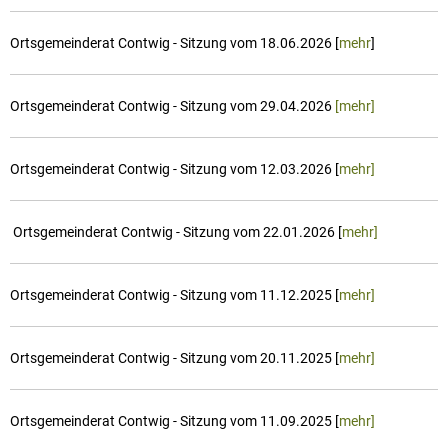
Großbunden
Räte und Au
dem
Baustellen und Verkehr
Großsteinha
Ortsrecht/Sa
Ortsgemeinderat Contwig - Sitzung vom 18.06.2026 [
mehr
]
Gemeinderat
Hornbach
Haushaltsplä
Käshofen
Breitbandver
Ortsgemeinderat Contwig - Sitzung vom 29.04.2026
[mehr]
Kleinbunden
Bauen und 
Kleinsteinha
Ortsgemeinderat Contwig - Sitzung vom 12.03.2026 [
mehr]
Kommunaler 
Mauschbach
Bestandsplä
Ortsgemeinderat Contwig - Sitzung vom 22.01.2026 [
mehr]
Riedelberg
Kommunale 
Rosenkopf
Ortsgemeinderat Contwig - Sitzung vom 11.12.2025 [
mehr]
Walshausen
Wiesbach
Ortsgemeinderat Contwig - Sitzung vom 20.11.2025 [
mehr]
Ortsgemeinderat Contwig - Sitzung vom 11.09.2025 [
mehr]