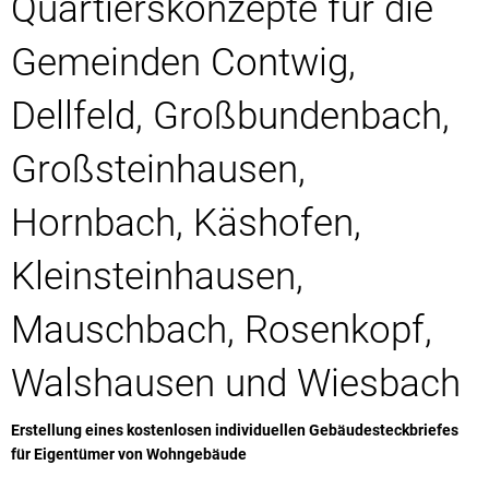
Quartierskonzepte für die
Großbunden
Räte und Au
Baustellen und Verkehr
Großsteinha
Ortsrecht/Sa
Gemeinden Contwig,
Hornbach
Haushaltsplä
Dellfeld, Großbundenbach,
Käshofen
Breitbandver
Kleinbunden
Bauen und 
Großsteinhausen,
Kleinsteinha
Kommunaler 
Hornbach, Käshofen,
Mauschbach
Bestandsplä
Riedelberg
Kommunale 
Kleinsteinhausen,
Rosenkopf
Mauschbach, Rosenkopf,
Walshausen
Wiesbach
Walshausen und Wiesbach
Erstellung eines kostenlosen individuellen Gebäudesteckbriefes
für Eigentümer von Wohngebäude